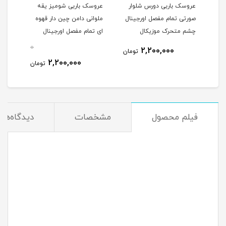
عروسک باربی دورس شلوار
عروسک باربی شومیز یقه
عروس
فصل
صورتی تمام مفصل اورجینال
ملوانی دامن چین دار قهوه
قهوه
چشم متحرک موزیکال
ای تمام مفصل اورجینال
مفصل
60سانت کد 124/60
چشم متحرک موزیکال
0
0
2,200,000
تومان
60سانت کد 124/60
4/60
2,200,000
مان
تومان
فیلم محصول
مشخصات
دیدگاه‌ها