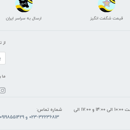
قیمت شگفت انگیز
ارسال به سراسر ایران
از 
ما ر
ساعات پاسخگویی: فقط روزهای غیر تعطیل از ساعت 10:00 الی 14:00 و 17:00 الی
شماره تماس:
023-32236813 و 09198551429