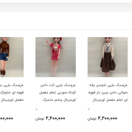
یقه
عروسک باربی کت دامن
عروسک باربی یقه اسکی
عروسک
قهوه
کوتاه صورتی تمام مفصل
قهوه ای شلوارک جین تمام
سبز ا
ل
اورجینال چشم متحرک
مفصل اورجینال چشم
مفصل 
موزیکال 60سانت کد
متحرک موزیکال 60سانت
0
0
0
124/60
کد 124/60
کد 124/60
2,200,000
2,200,000
ومان
تومان
تومان