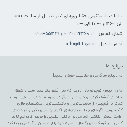
ساعات پاسخگویی: فقط روزهای غیر تعطیل از ساعت 10:00
الی 14:00 و 17:00 الی 21:00
شماره تماس:
023-32236813 و 09198551429
آدرس ایمیل:
info@lbtoys.ir
درباره ما
به دنیای سرگرمی و خلاقیت خوش آمدید!
ما در رئیس کوچولو باور داریم که سن فقط یک عدد است و شوقِ
ساختن، کشف کردن و خلق هنر، هرگز در وجود ما خاموش نمی‌شود. با
تمرکز بر گلچینی از محبوب‌ترین و باکیفیت‌ترین ماکت‌های فلزی
کلکسیونی، لگوهای جذاب، بازی‌های فکری چالش‌برانگیز و کیت‌های
آرامش‌بخش نقاشی الماسی و آبرنگی، فضایی را فراهم کرده‌ایم تا هر
کسی – از کودک تا بزرگسال – سهم خود را از هیجان و آرامش پیدا کند.