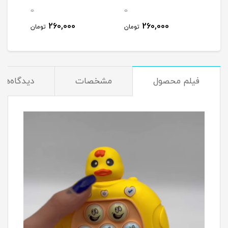
0
0
0
260,000
260,000
مان
تومان
تومان
فیلم محصول
مشخصات
دیدگاه‌ها