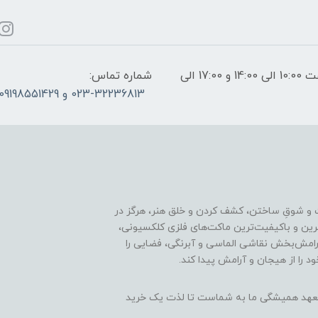
ساعات پاسخگویی: فقط روزهای غیر تعطیل از ساعت 10:00 الی 14:00 و 17:00 الی
شماره تماس:
023-32236813 و 09198551429
 و شوقِ ساختن، کشف کردن و خلق هنر، هرگز در
ترین و باکیفیت‌ترین ماکت‌های فلزی کلکسیونی،
رامش‌بخش نقاشی الماسی و آبرنگی، فضایی را
د را از هیجان و آرامش پیدا کند.
ن، تعهد همیشگی ما به شماست تا لذت یک خرید