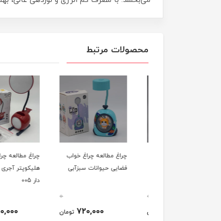
می‌بخشد. با مصرف کم انرژی و نوردهی عالی، بهت
محصولات مرتبط
غ مطالعه تراش دار
چراغ مطالعه چراغ خواب
چراغ مطالعه چراغ خو
ورد صورتی 7800
فضایی حیوانات سبزآبی
هلیکوپتر آجری جاقلم
دار 005
0
0
750,000
720,000
570,000
تومان
تومان
ت