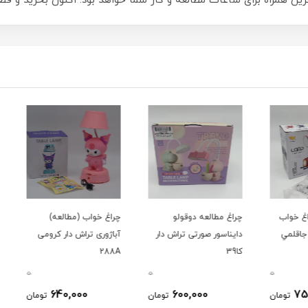
رین همراه برای ساعات مطالعه و کار شما خواهد بود. اکنون بخرید و فض
اب
چراغ مطالعه دوقولو
چراغ خواب (مطالعه)
چراغ 
ي
دایناسور صورتی تراش دار
آباژوری تراش دار کرومی
متحرک 7
کا39
288A
0
0
0
640,000
600,000
ومان
تومان
تومان