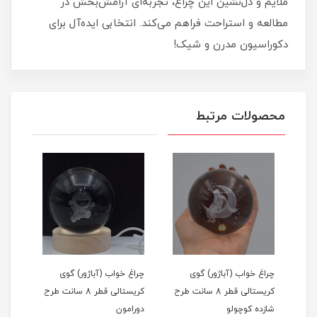
ملایم و دل‌نشین این چراغ، تجربه‌ای آرامش‌بخش در
مطالعه و استراحت فراهم می‌کند. انتخابی ایده‌آل برای
دکوراسیون مدرن و شیک!
محصولات مرتبط
چراغ خواب (آباژور) گوی
چراغ خواب (آباژور) گوی
چراغ
انت طرح
کریستالی قطر 8 سانت طرح
کریستالی قطر 8 سانت طرح
شازده کوچولو
دورامون
دختر