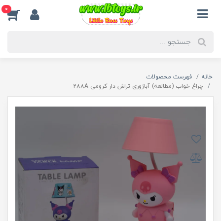
0
خانه
فهرست محصولات
چراغ خواب (مطالعه) آباژوری تراش دار کرومی 288A