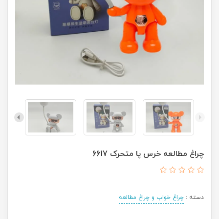
چراغ مطالعه خرس پا متحرک 6617
دسته :
چراغ خواب و چراغ مطالعه