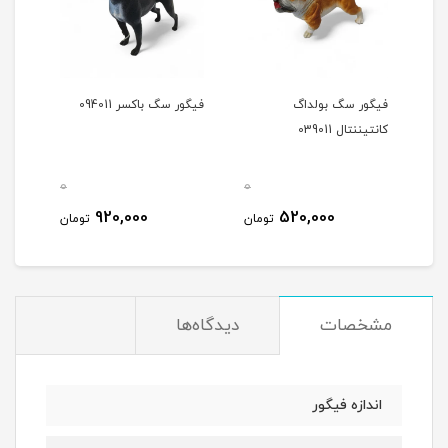
گ
فیگور سگ بولداگ
فیگور سگ باکسر 094011
فیگور
کانتیننتال 039011
0
0
مان
920,000
520,000
تومان
تومان
مشخصات
دیدگاه‌ها
اندازه فیگور