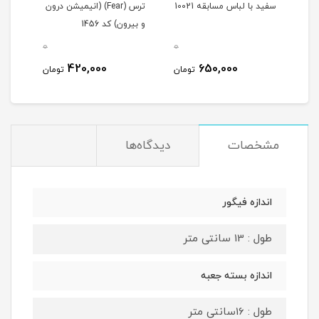
سفید با لباس مسابقه 10021
ترس (Fear) (انیمیشن درون
و بیرون) کد 1456
و بیر
0
0
0
420,000
650,000
مان
تومان
تومان
مشخصات
دیدگاه‌ها
اندازه فیگور
طول : 13 سانتی متر
اندازه بسته جعبه
طول : 16سانتی متر