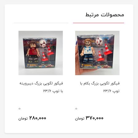
محصولات مرتبط
فیگور لگویی بزرگ بکام با
فیگور لگویی بزرگ دیبروینه
فیگو
توپ 23/6
با توپ 23/6
توپ /6
0
0
0
280,000
370,000
مان
تومان
تومان