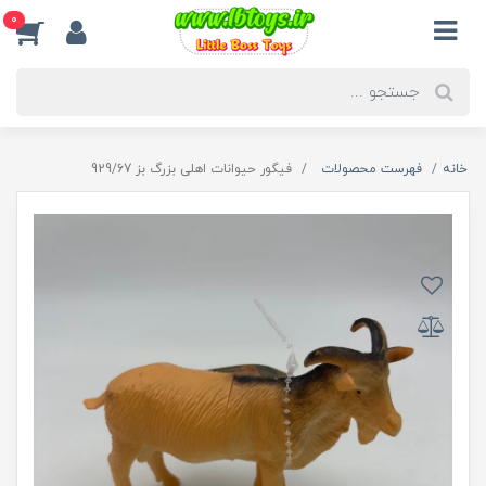
0
خانه
فهرست محصولات
فیگور حیوانات اهلی بزرگ بز 929/67