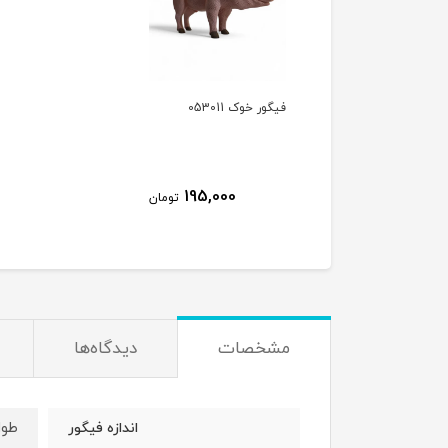
فیگور خوک 053011
195,000
تومان
مشخصات
دیدگاه‌ها
طول : 14 
اندازه فیگور