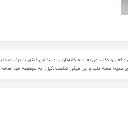
حیوانات اهلی بزرگ خوک 929/67، دنیای واقعی و جذاب مزرعه را به خانه‌تان بیاورید! این فیگور با
ای هدیه! عجله کنید و این فیگور شگفت‌انگیز را به مجموعه خود اضافه ک