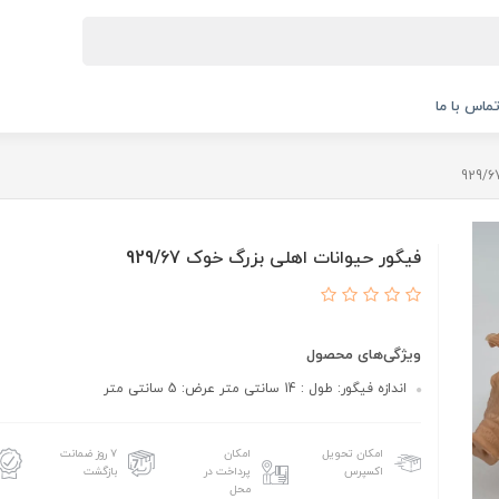
ماس با ما
فیگور حیوانات اهلی بزرگ خوک 929/67
ویژگی‌های محصول
اندازه فیگور: طول : 14 سانتی متر عرض: 5 سانتی متر
امکان تحویل
امکان
۷ روز ضمانت
اکسپرس
پرداخت در
بازگشت
محل