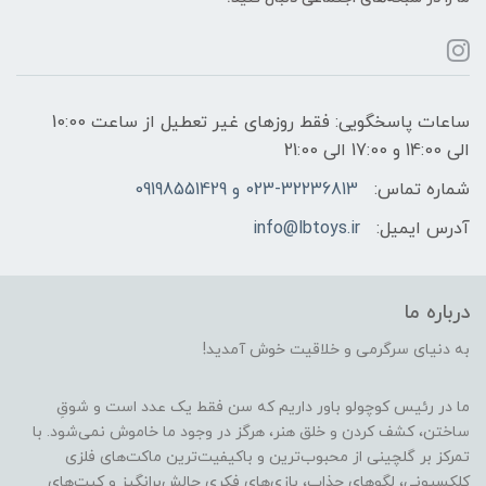
ساعات پاسخگویی: فقط روزهای غیر تعطیل از ساعت 10:00
الی 14:00 و 17:00 الی 21:00
شماره تماس:
023-32236813 و 09198551429
آدرس ایمیل:
info@lbtoys.ir
درباره ما
به دنیای سرگرمی و خلاقیت خوش آمدید!
ما در رئیس کوچولو باور داریم که سن فقط یک عدد است و شوقِ
ساختن، کشف کردن و خلق هنر، هرگز در وجود ما خاموش نمی‌شود. با
تمرکز بر گلچینی از محبوب‌ترین و باکیفیت‌ترین ماکت‌های فلزی
کلکسیونی، لگوهای جذاب، بازی‌های فکری چالش‌برانگیز و کیت‌های