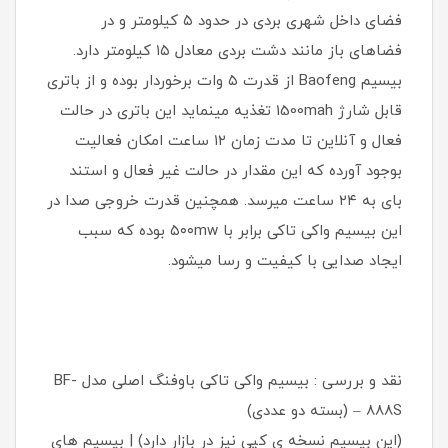
فضای داخل شهری بردی در حدود ۵ کیلومتر و در
فضاهای باز مانند دشت بردی معادل ۱۵ کیلومتر دارد.
بیسیم Baofeng از قدرت ۵ وات برخوردار بوده و از باتری
قابل شارژ 1500mah تغذیه مینماید این باتری در حالت
فعال و آنلاین تا مدت زمان ۱۲ ساعت امکان فعالیت
بوجود آورده که این مقدار در حالت غیر فعال و استند
بای به ۲۴ ساعت میرسد. همچنین قدرت خروجی صدا در
این بیسیم واکی تاکی برابر با ۵۰۰mw بوده که سبب
ایجاد صدایی با کیفیت و رسا میشود.
نقد و بررسی : بیسیم واکی تاکی باوفنگ اصلی مدل BF-
888S – (بسته دو عددی)
(این بیسیم نسخه ی کپی نیز در بازار دارد) | بیسیم های