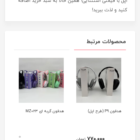
اپل با قیمتی استثنایی! همین حالا به سبد خرید اضافه
کنید و لذت ببرید!
محصولات مرتبط
هدفون P9 (طرح اپل)
هدفون گربه ای MZ023
0
770,000
تومان