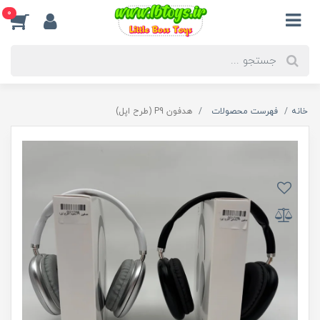
0
خانه
فهرست محصولات
هدفون P9 (طرح اپل)