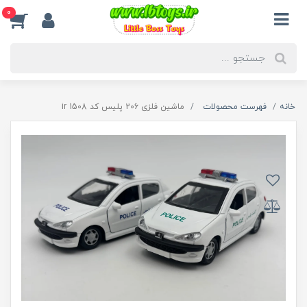
0
خانه
فهرست محصولات
ماشین فلزی 206 پلیس کد 1508 ir