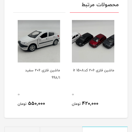
محصولات مرتبط
ماشین فلزی 206 کد1508 ir
ماشین فلزی 206 سفید
ماشی
998/1
سایز 1/24 کد 6A
0
0
0
550,000
420,000
مان
تومان
تومان