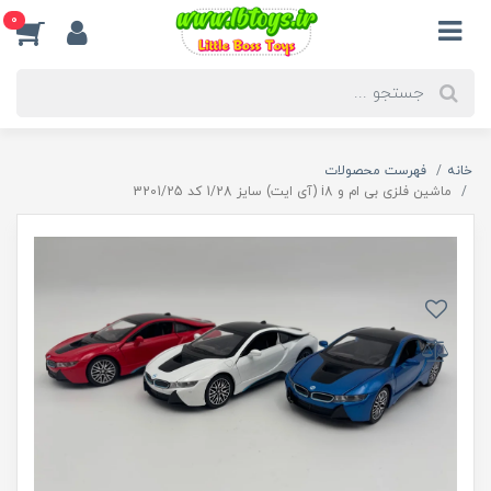
0
خانه
فهرست محصولات
ماشین فلزی بی ام و i8 (آی ایت) سایز 1/28 کد 3201/25