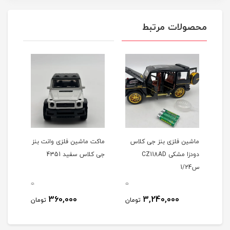
محصولات مرتبط
س
ماشین فلزی بنز جی کلاس
ماکت ماشین فلزی وانت بنز
ماکت
دودزا مشکی CZ118AD
جی کلاس سفید 4351
جی کل
س1/24
0
0
0
360,000
3,240,000
مان
تومان
تومان