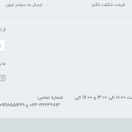
قیمت شگفت انگیز
ارسال به سراسر ایران
از 
ما ر
ساعات پاسخگویی: فقط روزهای غیر تعطیل از ساعت 10:00 الی 14:00 و 17:00 الی
شماره تماس:
023-32236813 و 09198551429