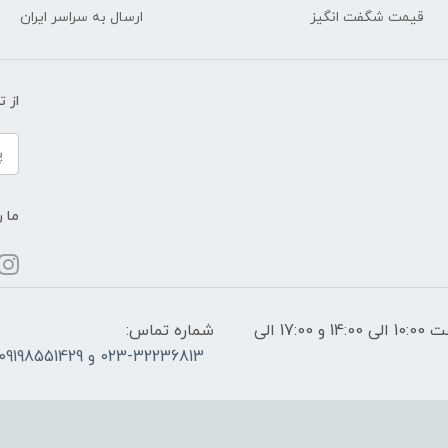
قیمت شگفت انگیز
ارسال به سراسر ایران
از 
ما ر
ساعات پاسخگویی: فقط روزهای غیر تعطیل از ساعت 10:00 الی 14:00 و 17:00 الی
شماره تماس:
023-32236813 و 09198551429