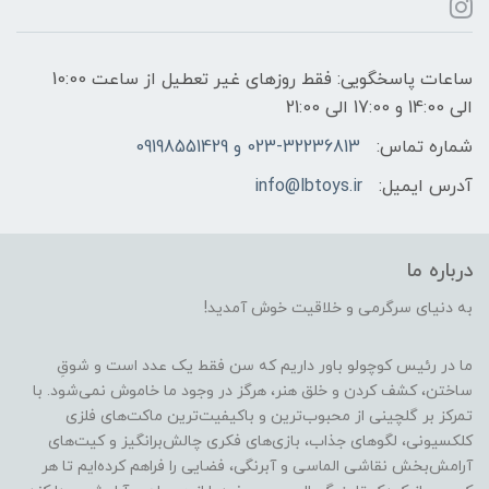
ساعات پاسخگویی: فقط روزهای غیر تعطیل از ساعت 10:00
الی 14:00 و 17:00 الی 21:00
شماره تماس:
023-32236813 و 09198551429
آدرس ایمیل:
info@lbtoys.ir
درباره ما
به دنیای سرگرمی و خلاقیت خوش آمدید!
ما در رئیس کوچولو باور داریم که سن فقط یک عدد است و شوقِ
ساختن، کشف کردن و خلق هنر، هرگز در وجود ما خاموش نمی‌شود. با
تمرکز بر گلچینی از محبوب‌ترین و باکیفیت‌ترین ماکت‌های فلزی
کلکسیونی، لگوهای جذاب، بازی‌های فکری چالش‌برانگیز و کیت‌های
آرامش‌بخش نقاشی الماسی و آبرنگی، فضایی را فراهم کرده‌ایم تا هر