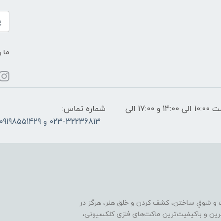
ما ر
ساعات پاسخگویی: فقط روزهای غیر تعطیل از ساعت 10:00 الی 14:00 و 17:00 الی
شماره تماس:
023-32236813 و 09198551429
 و شوقِ ساختن، کشف کردن و خلق هنر، هرگز در
ترین و باکیفیت‌ترین ماکت‌های فلزی کلکسیونی،