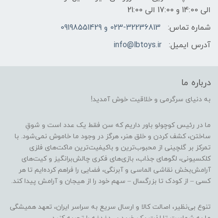
الی 14:00 و 17:00 الی 21:00
شماره تماس:
023-32236813 و 09198551429
آدرس ایمیل:
info@lbtoys.ir
درباره ما
به دنیای سرگرمی و خلاقیت خوش آمدید!
ما در رئیس کوچولو باور داریم که سن فقط یک عدد است و شوقِ
ساختن، کشف کردن و خلق هنر، هرگز در وجود ما خاموش نمی‌شود. با
تمرکز بر گلچینی از محبوب‌ترین و باکیفیت‌ترین ماکت‌های فلزی
کلکسیونی، لگوهای جذاب، بازی‌های فکری چالش‌برانگیز و کیت‌های
آرامش‌بخش نقاشی الماسی و آبرنگی، فضایی را فراهم کرده‌ایم تا هر
کسی – از کودک تا بزرگسال – سهم خود را از هیجان و آرامش پیدا کند.
تنوع بی‌نظیر، اصالت کالا و ارسال سریع به سراسر ایران، تعهد همیشگی