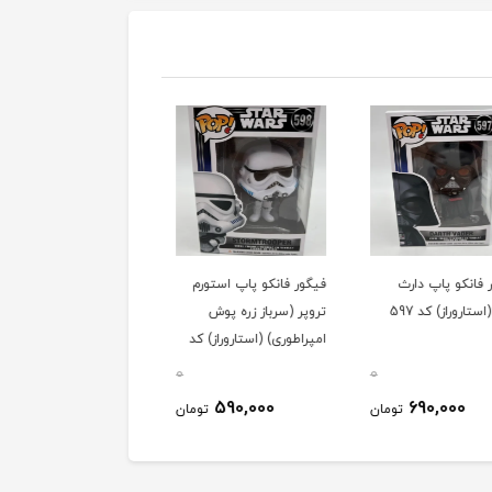
فانکو پاپ دارث
فیگور فانکو پاپ استورم
فیگور فانکو پاپ کوچک
ستاروراز) کد 597
تروپر (سرباز زره پوش
خشم (Anger) (انیمیشن
امپراطوری) (استاروراز) کد
درون و بیرون) کد 1455
598
0
0
430,000
590,000
690,000
تومان
تومان
توم