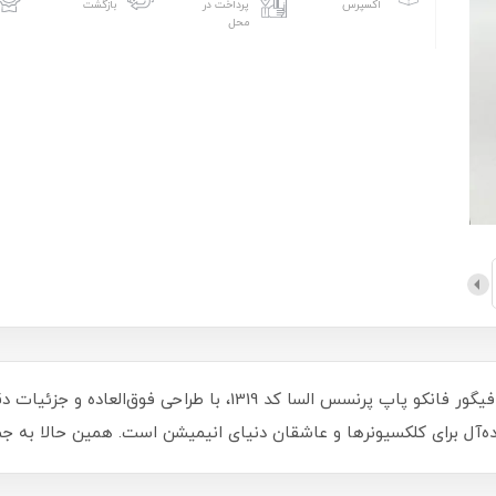
اکسپرس
پرداخت در
بازگشت
محل
آیا آماده‌اید به دنیای جادویی السا قدم بگذارید؟ فیگور فانکو پاپ پرن
ه‌آل برای کلکسیونرها و عاشقان دنیای انیمیشن است. همین حالا به جمع