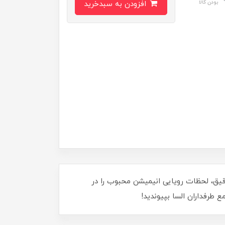
بودن کالا
افزودن به سبدخرید
سس السا کد 1319، با طراحی فوق‌العاده و جزئیات دقیق، لحظات رویایی انیمیشن محبوب را در
 طرفداران السا بپیوندید!