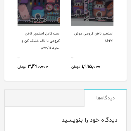
استمپر ناخن کرومی موش
ست کامل استمپر ناخن
862/1
کرومی با لاک خشک کن و
طبقه 
سایه 862/11
0
0
0
3,490,000
1,995,000
مان
تومان
تومان
دیدگاه‌ها
دیدگاه خود را بنویسید