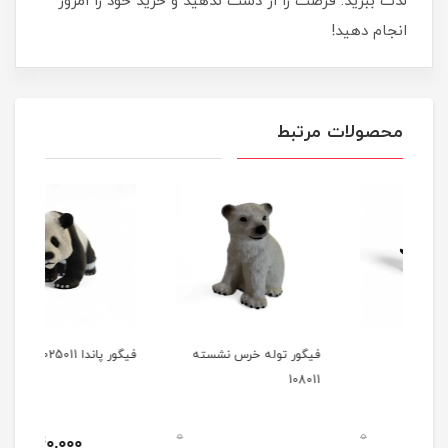
لذت ببرید. فرصت را از دست ندهید و خرید خود را امروز
انجام دهید!
محصولات مرتبط
فیگور توله خرس نشسته
فیگور پاندا 025011
فیگور 
108011
0
0
240,000
تومان