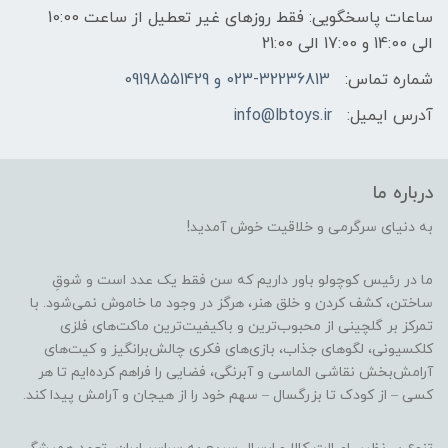
ساعات پاسخگویی: فقط روزهای غیر تعطیل از ساعت 10:00
الی 14:00 و 17:00 الی 21:00
شماره تماس:
023-32236813 و 09198551429
آدرس ایمیل:
info@lbtoys.ir
درباره ما
به دنیای سرگرمی و خلاقیت خوش آمدید!
ما در رئیس کوچولو باور داریم که سن فقط یک عدد است و شوقِ
ساختن، کشف کردن و خلق هنر، هرگز در وجود ما خاموش نمی‌شود. با
تمرکز بر گلچینی از محبوب‌ترین و باکیفیت‌ترین ماکت‌های فلزی
کلکسیونی، لگوهای جذاب، بازی‌های فکری چالش‌برانگیز و کیت‌های
آرامش‌بخش نقاشی الماسی و آبرنگی، فضایی را فراهم کرده‌ایم تا هر
کسی – از کودک تا بزرگسال – سهم خود را از هیجان و آرامش پیدا کند.