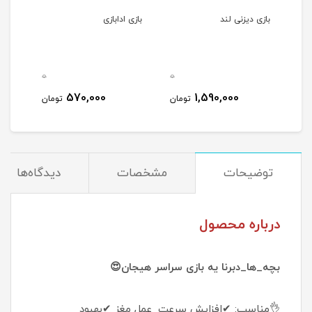
بازی دیزنی لند
بازی ادابازی
0
0
0
570,000
1,590,000
مان
تومان
تومان
توضیحات
مشخصات
دیدگاه‌ها
درباره محصول
بچه_ها_دبرنا یه بازی سراسر هیجان😍
👌مناسب: ✔افزایش سرعت_عمل مغز ✔بهبود