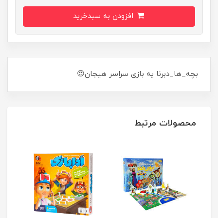
افزودن به سبدخرید
بچه_ها_دبرنا یه بازی سراسر هیجان😍
محصولات مرتبط
بازی