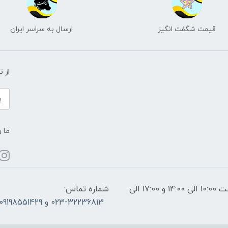
قیمت شگفت انگیز
ارسال به سراسر ایران
از 
ما ر
ساعات پاسخگویی: فقط روزهای غیر تعطیل از ساعت 10:00 الی 14:00 و 17:00 الی
شماره تماس:
023-32236813 و 09198551429