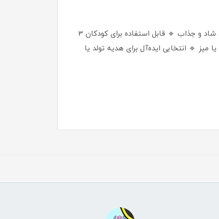
🔹 پروژکتور کودکانه با طرح ملودی 🔹 شامل دیسک‌های تصویری برای آموزش نقاشی 🔹 12 عدد ماژیک رنگی با رنگ‌های شاد و جذاب 🔹 قابل استفاده برای کودکان 3
یز 🔹 انتخابی ایده‌آل برای هدیه تولد یا