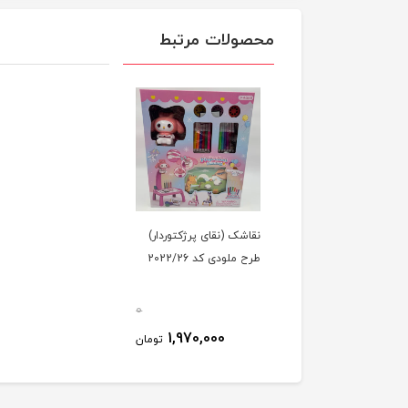
محصولات مرتبط
نقاشک (نقای پرژکتوردار)
طرح ملودی کد 2022/26
0
1,970,000
تومان