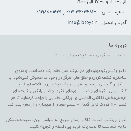
الی 14:00 و 17:00 الی 21:00
شماره تماس:
023-32236813 و 09198551429
آدرس ایمیل:
info@lbtoys.ir
درباره ما
به دنیای سرگرمی و خلاقیت خوش آمدید!
ما در رئیس کوچولو باور داریم که سن فقط یک عدد است و شوقِ
ساختن، کشف کردن و خلق هنر، هرگز در وجود ما خاموش نمی‌شود. با
تمرکز بر گلچینی از محبوب‌ترین و باکیفیت‌ترین ماکت‌های فلزی
کلکسیونی، لگوهای جذاب، بازی‌های فکری چالش‌برانگیز و کیت‌های
آرامش‌بخش نقاشی الماسی و آبرنگی، فضایی را فراهم کرده‌ایم تا هر
کسی – از کودک تا بزرگسال – سهم خود را از هیجان و آرامش پیدا کند.
تنوع بی‌نظیر، اصالت کالا و ارسال سریع به سراسر ایران، تعهد همیشگی
ما به شماست تا لذت یک خرید بی‌دغدغه را تجربه کنید.