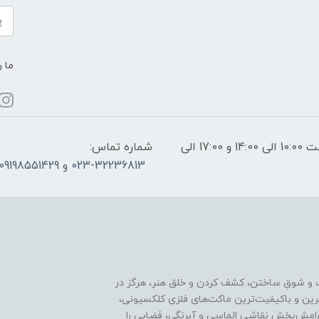
ما ر
ساعات پاسخگویی: فقط روزهای غیر تعطیل از ساعت 10:00 الی 14:00 و 17:00 الی
شماره تماس:
023-32236813 و 09198551429
 و شوقِ ساختن، کشف کردن و خلق هنر، هرگز در
ترین و باکیفیت‌ترین ماکت‌های فلزی کلکسیونی،
رامش‌بخش نقاشی الماسی و آبرنگی، فضایی را