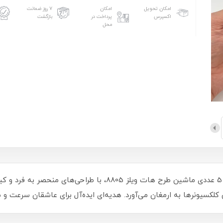
امکان تحویل
امکان
۷ روز ضمانت
اکسپرس
پرداخت در
بازگشت
محل
به دنیای هیجان‌انگیز هات ویلز وارد شوید! ست 5 عددی ماشین طرح هات و
لکسیونرها به ارمغان می‌آورد. هدیه‌ای ایده‌آل برای عاشقان سرعت و م