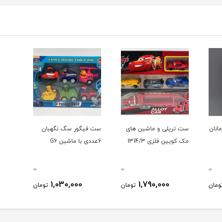
انان
ست تریلی و ماشین های
ست فیگور سگ نگهبان
مک کویین فلزی 1314/3
6عددی با ماشین G6
0
0
0
1,030,000
1,790,000
ومان
تومان
تومان