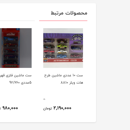
محصولات مرتبط
ست 10 عددی ماشین طرح
ست ماشین فلزی قهرم
هات ویلز 8810
5عددی 92/660
0
980,000
2,190,000
تومان
ت