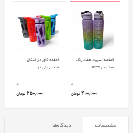
قمقمه اسپرت هفت رنگ
قمقمه کاور دار اشکال
بطری
900 میل 1337
هندسی نی دار
امسزم 
0
0
0
250,000
400,000
مان
تومان
تومان
مشخصات
دیدگاه‌ها