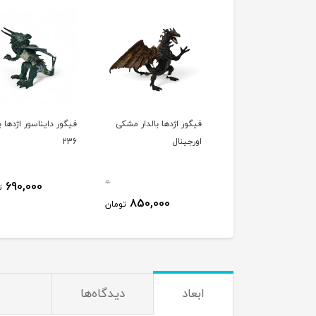
فیگور اژدها بالدار مشکی
فیگور دایناسور اژدها 
اورجینال
236
0
690,000
ت
850,000
تومان
ابعاد
دیدگاه‌ها