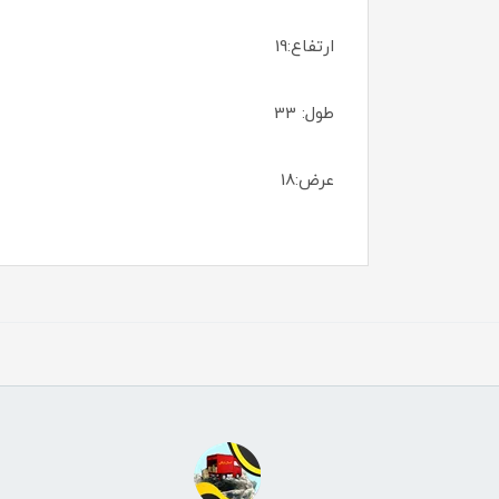
ارتفاع:19
طول: 33
عرض:18