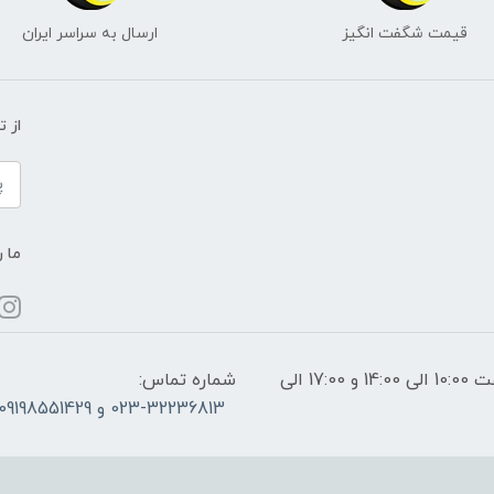
قیمت شگفت انگیز
ارسال به سراسر ایران
از 
ما ر
ساعات پاسخگویی: فقط روزهای غیر تعطیل از ساعت 10:00 الی 14:00 و 17:00 الی
شماره تماس:
023-32236813 و 09198551429