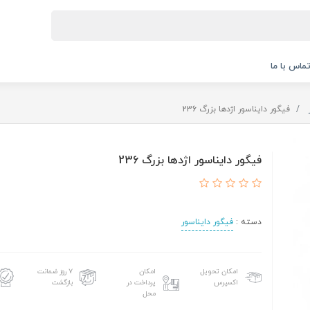
ماس با ما
فیگور دایناسور اژدها بزرگ 236
فیگور دایناسور اژدها بزرگ 236
دسته :
فیگور دایناسور
امکان تحویل
امکان
۷ روز ضمانت
اکسپرس
پرداخت در
بازگشت
محل