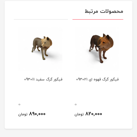
محصولات مرتبط
فیگور گرگ قهوه ای 093021
فیگور گرگ سفید 093011
0
0
0
890,000
820,000
مان
تومان
تومان