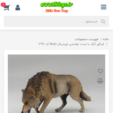
0
خانه
فهرست محصولات
فیگور گرگ با ژست تهاجمی اورجینال Mojo کد 3191