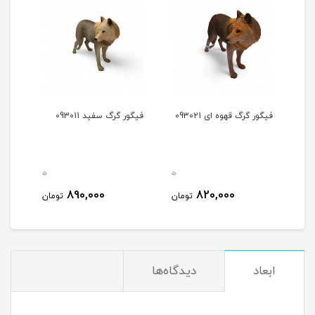
فیگور گرگ قهوه ای 093021
فیگور گرگ سفید 093011
0
0
0
890,000
820,000
مان
تومان
تومان
ابعاد
دیدگاه‌ها