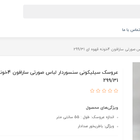
ماس با ما
ن 4خونه قهوه ای 299/31
عروسک سیلیکونی 
299/31
ویژگی‌های محصول
اندازه عروسک: طول : 55 سانتی متر
ویژگی: باطریخور صدادار