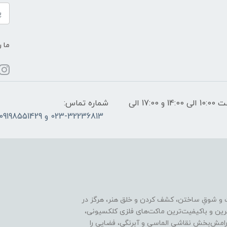
ما ر
ساعات پاسخگویی: فقط روزهای غیر تعطیل از ساعت 10:00 الی 14:00 و 17:00 الی
شماره تماس:
023-32236813 و 09198551429
 و شوقِ ساختن، کشف کردن و خلق هنر، هرگز در
ترین و باکیفیت‌ترین ماکت‌های فلزی کلکسیونی،
رامش‌بخش نقاشی الماسی و آبرنگی، فضایی را