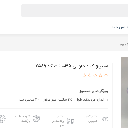
ماس با ما
استیچ کلاه ملوانی 35سانت کد 2589
ویژگی‌های محصول
اندازه عروسک: طول : 35 سانتی متر عرض : 30 سانتی متر
امکان تحویل
امکان
۷ روز ضمانت
اکسپرس
پرداخت در
بازگشت
محل