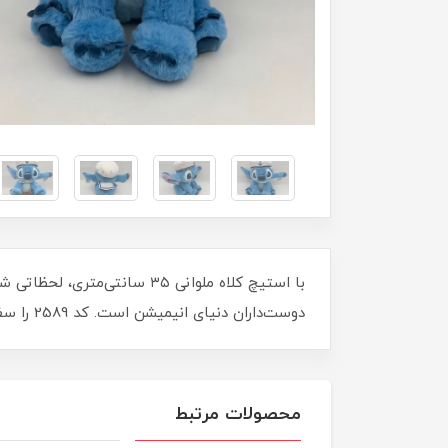
با استیچ کلاه ملوانی ۳۵ سا
دوست‌داران دنیای انیمیشن است. کد 2589 را سفارش دهید و لبخند را به عزیزانتان هدیه کنید. موجودی محدود، همین حالا خرید کنید!
محصولات مرتبط