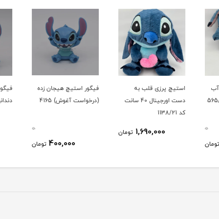
آب
استیچ پرزی قلب به
فیگور استیچ هیجان زده
فیگور
دست اورجینال 40 سانت
(درخواست آغوش) 4165
دندانه
کد 1138/21
0
0
1,690,000
تومان
400,000
ومان
تومان