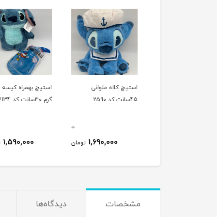
کوسن استیچ 20سانت کد
استیچ کلاه ملوانی
استیچ بهمراه کیسه 
2
45سانت کد 2590
گرم 30سانت کد 565/134
0
0
1,590,000
1,690,000
650,000
تومان
تومان
ت
مشخصات
دیدگاه‌ها