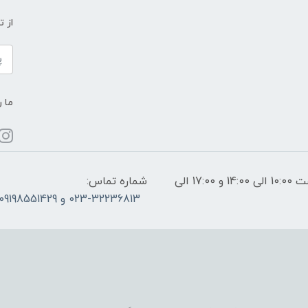
از 
ما ر
ساعات پاسخگویی: فقط روزهای غیر تعطیل از ساعت 10:00 الی 14:00 و 17:00 الی
شماره تماس:
023-32236813 و 09198551429