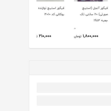
 آنجل (استیچ
فیگور استیچ نوازنده
فیگور استیچ در ژست
صورتی) 20 سانتی تک
یوکللی کد 3010
مبارزه اي کد 3010
0
0
210,000
210,000
1,800,000
تومان
تومان
توم