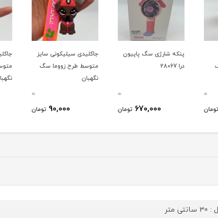
پنکه شارژی سگ پاپیون
جاکلیدی سیلیکونی سایز
جاکلی
درا 28067
متوسط طرح زووما سگ
متوسط
نگهبان
نگهبان
0
0
0
90,000
670,000
ومان
تومان
تومان
سانتی متر