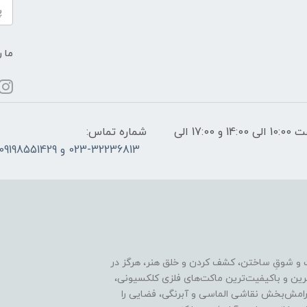
ما ر
ساعات پاسخگویی: فقط روزهای غیر تعطیل از ساعت 10:00 الی 14:00 و 17:00 الی
شماره تماس:
023-32236813 و 09198551429
 و شوقِ ساختن، کشف کردن و خلق هنر، هرگز در
ترین و باکیفیت‌ترین ماکت‌های فلزی کلکسیونی،
رامش‌بخش نقاشی الماسی و آبرنگی، فضایی را