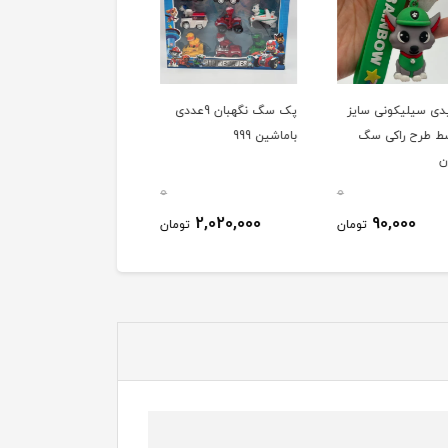
دی سیلیکونی سایز
پک سگ نگهبان 9عددی
پک سگ نگهبان 9عددی
 طرح راکی سگ
باماشین 999
باماشین سایز بزرگ 913
0
0
2,250,000
2,020,000
90,000
تومان
تومان
توم