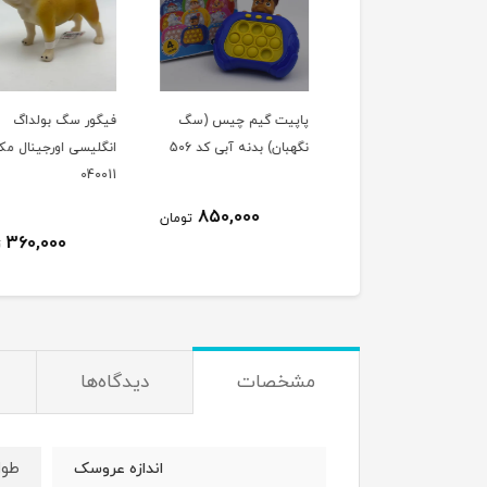
یت گیم اسکای (سگ
پاپیت گیم چیس (سگ
فیگور سگ بولداگ
بان) بدنه صورتی کد
نگهبان) بدنه آبی کد 506
انگلیسی اورجینال مک
040011
0
850,000
تومان
360,000
790,000
تومان
ت
مشخصات
دیدگاه‌ها
طول : 30 
اندازه عروسک