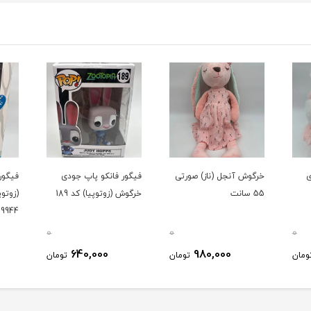
خرگوش آنجل (ناز) صورتی
فیگور فانکو پاپ جودی
فیگور
55 سانت
خرگوش (زوتوپیا) کد 189
9944
0
0
0
640,000
980,000
ومان
تومان
تومان