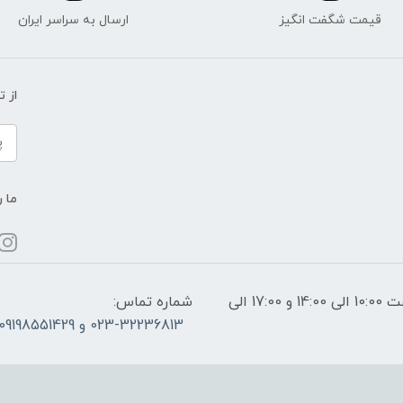
قیمت شگفت انگیز
ارسال به سراسر ایران
از 
ما ر
ساعات پاسخگویی: فقط روزهای غیر تعطیل از ساعت 10:00 الی 14:00 و 17:00 الی
شماره تماس:
023-32236813 و 09198551429