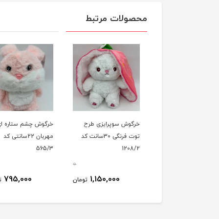
محصولات مرتبط
وش سوپرایزيی طرح
خرگوش سوپرایزی طرح
خرگوش چشم ستاره ای
 کد 1208/3
توت فرنگی 30سانت کد
مهربان 22سانتی کد
565/3
1208/2
0
0
795,000
1,150,000
1,590,000
تومان
تومان
ت