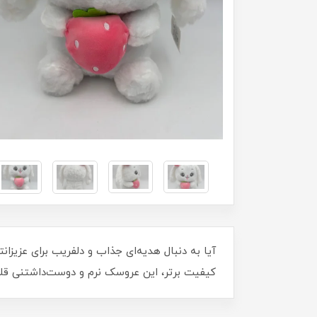
کیفیت برتر، این عروسک نرم و دوست‌داشتنی قلب هر فردی را به‌دست می‌آورد. کد 565/77 را ه