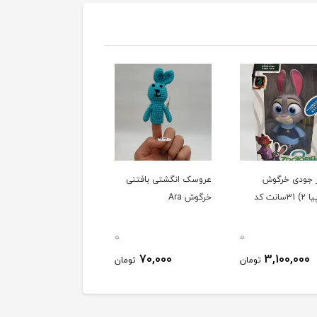
 جودی خرگوش
عروسک انگشتی بافتنی
آویز خرگوش 15سانتی
(زوتوپیا 2) 31سانت کد
خرگوش Ara
بافتنی Ara
0
0
110,000
70,000
3,100,000
تومان
تومان
توم