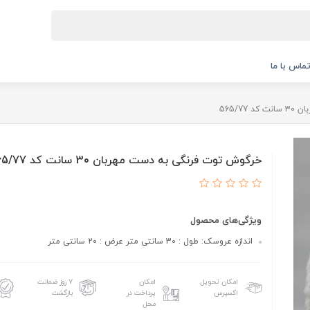
ماس با ما
565/7
خرگوش توت فرنگی به دست مهربان 30 سانت کد 565/77
ویژگی‌های محصول
اندازه عروسک: طول : 30 سانتی متر عرض : 20 سانتی متر
امکان تحویل
امکان
۷ روز ضمانت
اکسپرس
پرداخت در
بازگشت
محل