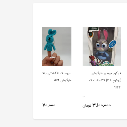
 جودی خرگوش
عروسک انگشتی بافتنی
آویز خرگوش 15سانتی
(زوتوپیا 2) 31سانت کد
خرگوش Ara
بافتنی Ara
0
0
110,000
70,000
3,100,000
تومان
تومان
توم