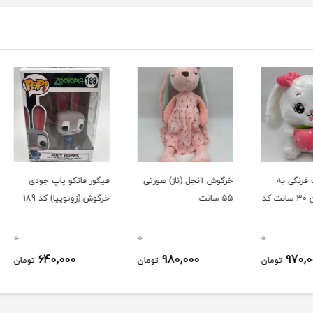
خرگوش آنجل (ناز) صورتی
فیگور فانکو پاپ جودی
فیگور
30 سانت کد
55 سانت
خرگوش (زوتوپیا) کد 189
9944
0
0
0
640,000
980,000
ومان
تومان
تومان