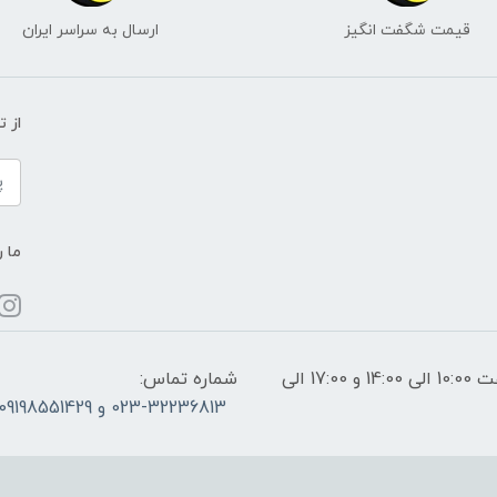
قیمت شگفت انگیز
ارسال به سراسر ایران
از 
ما ر
ساعات پاسخگویی: فقط روزهای غیر تعطیل از ساعت 10:00 الی 14:00 و 17:00 الی
شماره تماس:
023-32236813 و 09198551429