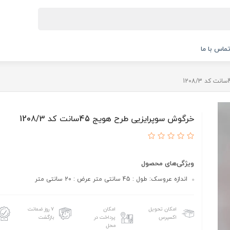
ماس با ما
خرگوش سوپرایزيی طرح هویج 45سانت کد 1208/3
ویژگی‌های محصول
اندازه عروسک: طول : 45 سانتی متر عرض : 20 سانتی متر
امکان تحویل
امکان
۷ روز ضمانت
اکسپرس
پرداخت در
بازگشت
محل