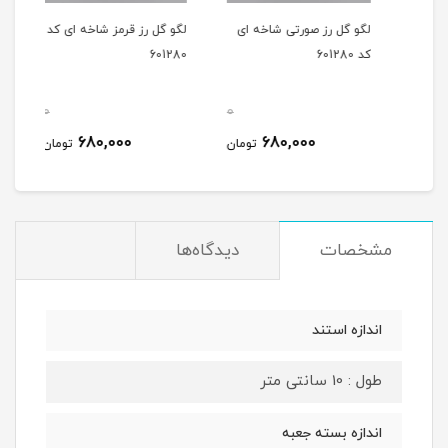
شاخه
لگو گل رز صورتی شاخه ای
لگو گل رز قرمز شاخه ای کد
لگو 
کد 601280
601280
1291
0
0
0
680,000
680,000
مان
تومان
تومان
مشخصات
دیدگاه‌ها
اندازه استند
طول : 10 سانتی متر
اندازه بسته جعبه