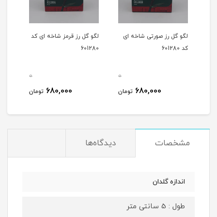
شاخه
لگو گل رز صورتی شاخه ای
لگو گل رز قرمز شاخه ای کد
لگو 
کد 601280
601280
1291
0
0
0
680,000
680,000
مان
تومان
تومان
مشخصات
دیدگاه‌ها
اندازه گلدان
طول : 5 سانتی متر