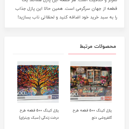
تمرکز و خلاقیت است. هر قطعه این پازل همانند یک
قطعه از جهان سرگرمی است. همین حالا این پازل جذاب
را به سبد خرید خود اضافه کنید و لحظاتی ناب بسازید!
محصولات مرتبط
 طرح
پازل کینگ 500 قطعه طرح
پازل کینگ 500 قطعه طرح
گلفروشی دنج
درخت زندگی (سبک ویترای)
مهما