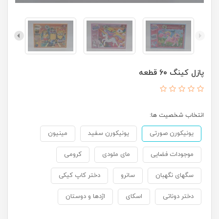
پازل کینگ 60 قطعه
انتخاب شخصیت ها:
یونیکورن صورتی
یونیکورن سفید
مینیون
موجودات فضایی
مای ملودی
کرومی
سگهای نگهبان
سانرو
دختر کاپ کیکی
دختر دوناتی
اسکای
اژدها و دوستان