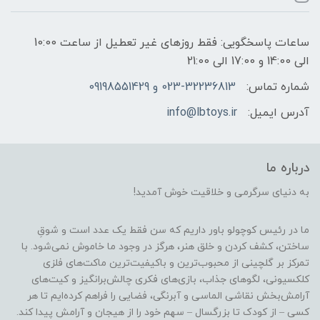
ساعات پاسخگویی: فقط روزهای غیر تعطیل از ساعت 10:00
الی 14:00 و 17:00 الی 21:00
شماره تماس:
023-32236813 و 09198551429
آدرس ایمیل:
info@lbtoys.ir
درباره ما
به دنیای سرگرمی و خلاقیت خوش آمدید!
ما در رئیس کوچولو باور داریم که سن فقط یک عدد است و شوقِ
ساختن، کشف کردن و خلق هنر، هرگز در وجود ما خاموش نمی‌شود. با
تمرکز بر گلچینی از محبوب‌ترین و باکیفیت‌ترین ماکت‌های فلزی
کلکسیونی، لگوهای جذاب، بازی‌های فکری چالش‌برانگیز و کیت‌های
آرامش‌بخش نقاشی الماسی و آبرنگی، فضایی را فراهم کرده‌ایم تا هر
کسی – از کودک تا بزرگسال – سهم خود را از هیجان و آرامش پیدا کند.