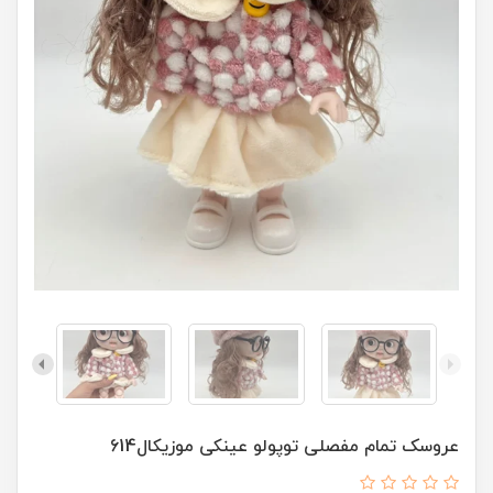
عروسک تمام مفصلی توپولو عینکی موزیکال614