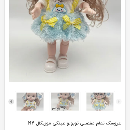
عروسک تمام مفصلی توپولو عینکی موزيکال 614