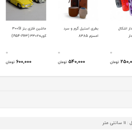
بطری استیل گرم و سرد
ماشین فلزی بنز 300SI
ماشین
امسزم 8385
کوپه3302 (1963-1954)
موستانگ
0
0
0
600,000
540,000
ومان
تومان
تومان
سانتی متر