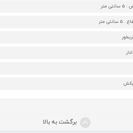
 سانتی متر
: 5 سانتی متر
ریخور
دار
بکش
برگشت به بالا