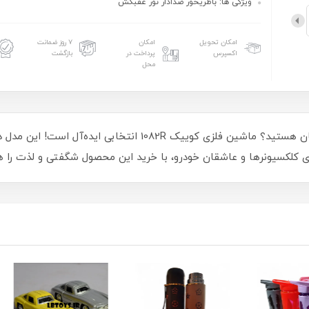
ویژگی ها: باطریخور صدادار نور عقبکش
امکان تحویل
امکان
۷ روز ضمانت
اکسپرس
پرداخت در
بازگشت
محل
آیا به دنبال هدیه‌ای خاص و ماندگار برای عزیزانتان هستید؟ ماشین 
رای کلکسیونرها و عاشقان خودرو، با خرید این محصول شگفتی و لذت را 