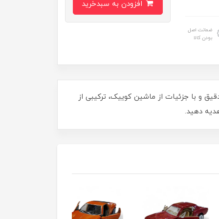
افزودن به سبدخرید
ضمانت اصل
بودن کالا
فلزی کوییک 1082R انتخابی ایده‌آل است! این مدل دقیق و با جزئیات از ماشین کوییک، ترکیبی از
هدیه دهید.