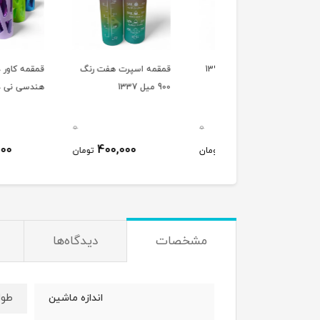
ه شفاف نی دار 1391
قمقمه اسپرت هفت رنگ
قمقمه کاور دار اشکال
900 میل 1337
هندسی نی دار
0
0
250,000
400,000
420,000
تومان
تومان
ت
مشخصات
دیدگاه‌ها
طول : 11 
اندازه ماشین