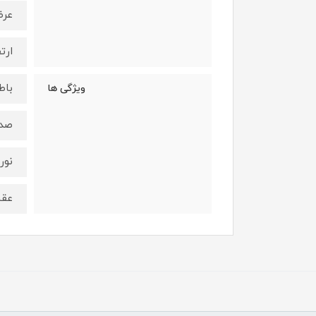
عرض : 5
ارتفاع 
باط
ویژگی ها
صدا
نور
عق