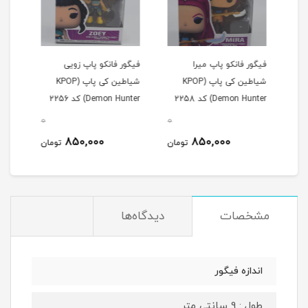
فیگور فانکو پاپ میرا
فیگور فانکو پاپ زویی
فیگو
شیاطین کی پاپ (KPOP
شیاطین کی پاپ (KPOP
Demon Hunter) کد 2258
Demon Hunter) کد 2256
(KPOP Demon Hunter)
0
0
0
850,000
850,000
مان
تومان
تومان
مشخصات
دیدگاه‌ها
اندازه فیگور
طول : 9 سانتی متر