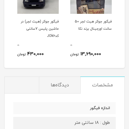
 کت
فیگور جوکر هیث لجر 50
فیگور جوکر (هیث لجر) در
فیگو
سانت اورجینال برند نکا
ماشین پلیس 7سانتی
آویزان 7سانت
کدJOk6
0
0
0
430,000
13,690,000
مان
تومان
تومان
مشخصات
دیدگاه‌ها
اندازه فیگور
طول : 18 سانتی متر