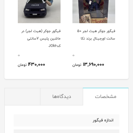
 کت
فیگور جوکر هیث لجر 50
فیگور جوکر (هیث لجر) در
فیگو
سانت اورجینال برند نکا
ماشین پلیس 7سانتی
آویزان 7سانت
کدJOk6
0
0
0
430,000
13,690,000
مان
تومان
تومان
مشخصات
دیدگاه‌ها
اندازه فیگور