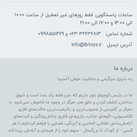
ساعات پاسخگویی: فقط روزهای غیر تعطیل از ساعت 10:00
الی 14:00 و 17:00 الی 21:00
شماره تماس:
023-32236813 و 09198551429
آدرس ایمیل:
info@lbtoys.ir
درباره ما
به دنیای سرگرمی و خلاقیت خوش آمدید!
ما در رئیس کوچولو باور داریم که سن فقط یک عدد است و شوقِ
ساختن، کشف کردن و خلق هنر، هرگز در وجود ما خاموش نمی‌شود. با
تمرکز بر گلچینی از محبوب‌ترین و باکیفیت‌ترین ماکت‌های فلزی
کلکسیونی، لگوهای جذاب، بازی‌های فکری چالش‌برانگیز و کیت‌های
آرامش‌بخش نقاشی الماسی و آبرنگی، فضایی را فراهم کرده‌ایم تا هر
کسی – از کودک تا بزرگسال – سهم خود را از هیجان و آرامش پیدا کند.