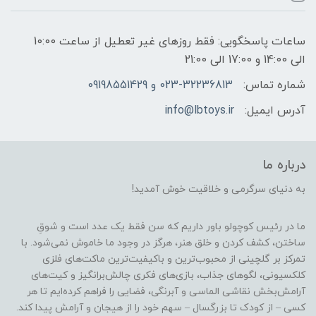
ساعات پاسخگویی: فقط روزهای غیر تعطیل از ساعت 10:00
الی 14:00 و 17:00 الی 21:00
شماره تماس:
023-32236813 و 09198551429
آدرس ایمیل:
info@lbtoys.ir
درباره ما
به دنیای سرگرمی و خلاقیت خوش آمدید!
ما در رئیس کوچولو باور داریم که سن فقط یک عدد است و شوقِ
ساختن، کشف کردن و خلق هنر، هرگز در وجود ما خاموش نمی‌شود. با
تمرکز بر گلچینی از محبوب‌ترین و باکیفیت‌ترین ماکت‌های فلزی
کلکسیونی، لگوهای جذاب، بازی‌های فکری چالش‌برانگیز و کیت‌های
آرامش‌بخش نقاشی الماسی و آبرنگی، فضایی را فراهم کرده‌ایم تا هر
کسی – از کودک تا بزرگسال – سهم خود را از هیجان و آرامش پیدا کند.